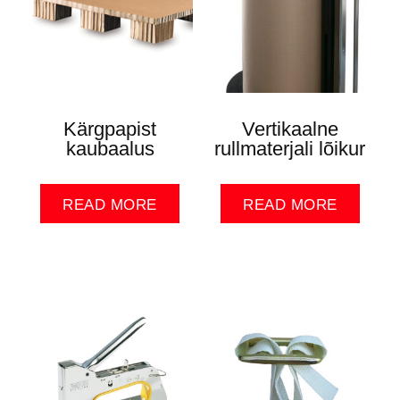
Kärgpapist
Vertikaalne
kaubaalus
rullmaterjali lõikur
READ MORE
READ MORE