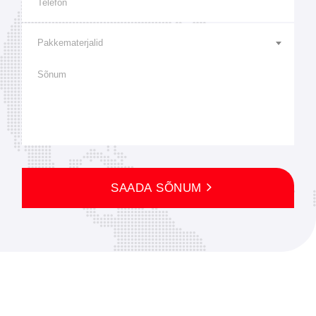
Pakkematerjalid
SAADA SÕNUM