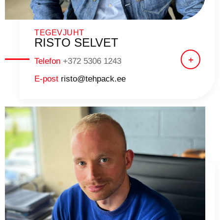
TEGEVJUHT
RISTO SELVET
Telefon
+372 5306 1243
E-post
risto@tehpack.ee