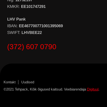
KMKR:
EE101747291
LHV Pank
IBAN:
EE467700771001395069
SWIFT:
LHVBEE22
(372) 607 0790
Kontakt
Uudised
©2021 Tehpack, Kõik õigused kaitsud. Veebiarendaja
Digituul
.