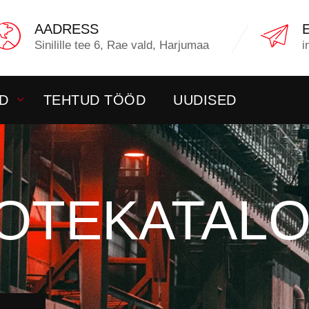
AADRESS
Sinilille tee 6, Rae vald, Harjumaa
i
D
TEHTUD TÖÖD
UUDISED
OTEKATAL