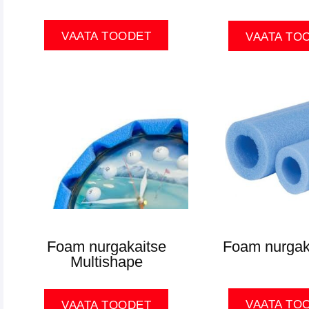
VAATA TOODET
VAATA TO
Foam nurgakaitse
Foam nurgak
Multishape
VAATA TO
VAATA TOODET