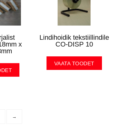
jalist
Lindihoidik tekstiillindile
18mm x
CO-DISP 10
3mm
VAATA TOODET
ODET
→