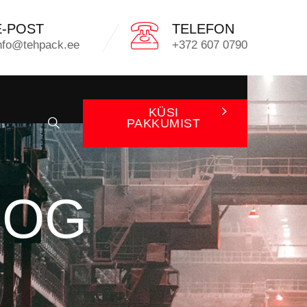
E-POST
TELEFON
nfo@tehpack.ee
+372 607 0790
KÜSI
PAKKUMIST
OOG