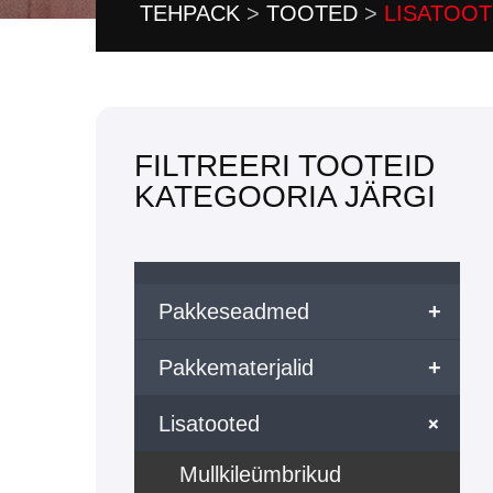
TEHPACK
>
TOOTED
>
LISATOO
FILTREERI TOOTEID
KATEGOORIA JÄRGI
Pakkeseadmed
+
Pakkematerjalid
+
+
Lisatooted
Mullkileümbrikud