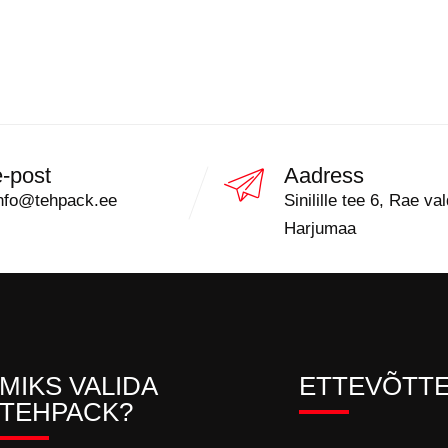
e-post
Aadress
nfo@tehpack.ee
Sinilille tee 6, Rae val
Harjumaa
MIKS VALIDA
ETTEVÕTT
TEHPACK?