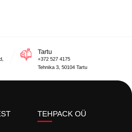
Tartu
d,
+372 527 4175
Tehnika 3, 50104 Tartu
EST
TEHPACK OÜ