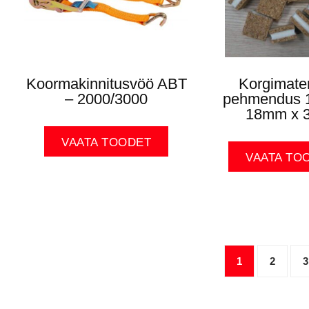
Koormakinnitusvöö ABT
Korgimater
– 2000/3000
pehmendus 
18mm x 
VAATA TOODET
VAATA TO
1
2
3