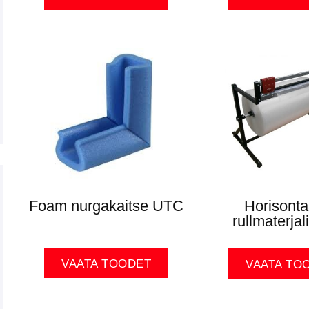
Foam nurgakaitse UTC
Horisonta
rullmaterjali
VAATA TOODET
VAATA TO