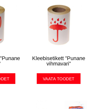
t ”Punane
Kleebisetikett ”Punane
”
vihmavari”
ODET
VAATA TOODET