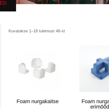
TED
Kuvatakse 1–18 tulemust 46-st
Foam nurgakaitse
Foam nurga
erimõõ