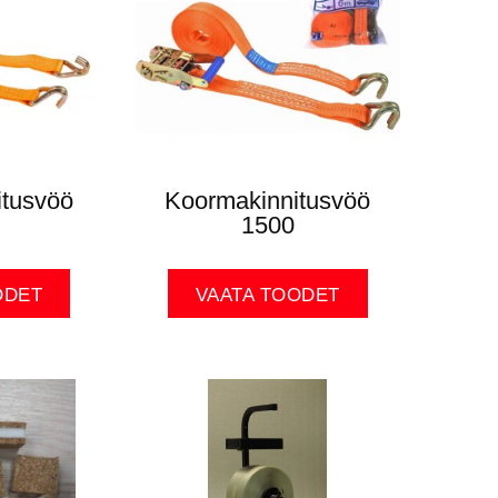
itusvöö
Koormakinnitusvöö
1500
ODET
VAATA TOODET