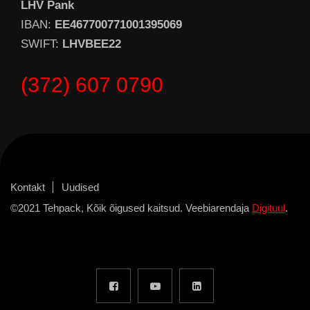
LHV Pank
IBAN:
EE467700771001395069
SWIFT:
LHVBEE22
(372) 607 0790
Kontakt
Uudised
©2021 Tehpack, Kõik õigused kaitsud. Veebiarendaja
Digituul
.