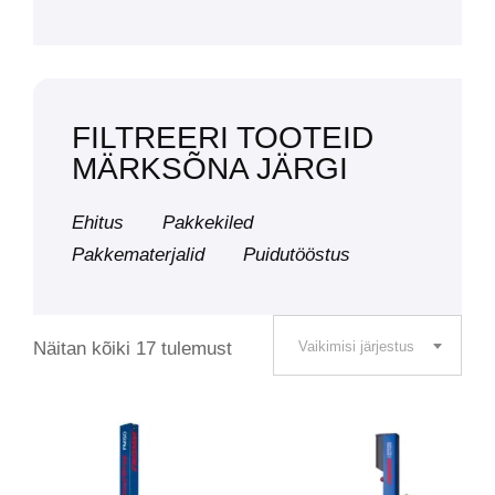
FILTREERI TOOTEID
MÄRKSÕNA JÄRGI
Ehitus
Pakkekiled
Pakkematerjalid
Puidutööstus
Näitan kõiki 17 tulemust
Vaikimisi järjestus