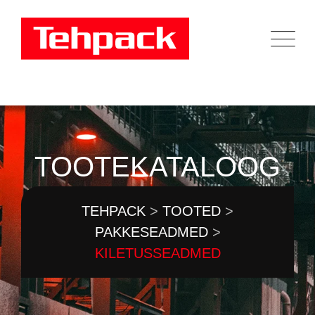
Skip
to
content
TOOTEKATALOOG
TEHPACK
>
TOOTED
>
PAKKESEADMED
>
KILETUSSEADMED