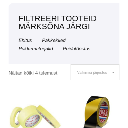
FILTREERI TOOTEID
MÄRKSÕNA JÄRGI
Ehitus
Pakkekiled
Pakkematerjalid
Puidutööstus
Näitan kõiki 4 tulemust
Vaikimisi järjestus