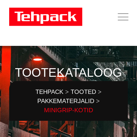
Skip
to
content
TOOTEKATALOOG
TEHPACK
>
TOOTED
>
PAKKEMATERJALID
>
MINIGRIP-KOTID