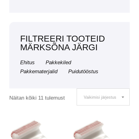
FILTREERI TOOTEID
MÄRKSÕNA JÄRGI
Ehitus
Pakkekiled
Pakkematerjalid
Puidutööstus
Näitan kõiki 11 tulemust
Vaikimisi järjestus