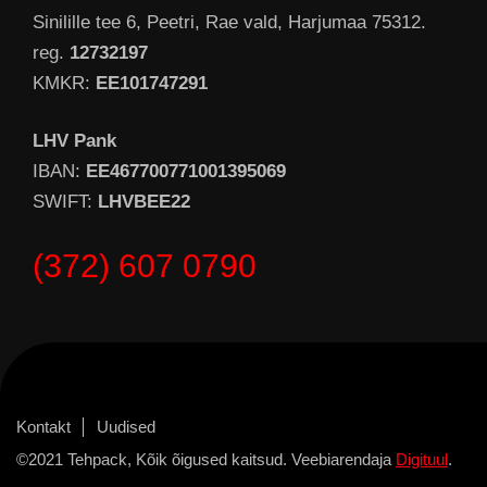
Sinilille tee 6, Peetri, Rae vald, Harjumaa 75312.
reg.
12732197
KMKR:
EE101747291
LHV Pank
IBAN:
EE467700771001395069
SWIFT:
LHVBEE22
(372) 607 0790
Kontakt
Uudised
©2021 Tehpack, Kõik õigused kaitsud. Veebiarendaja
Digituul
.