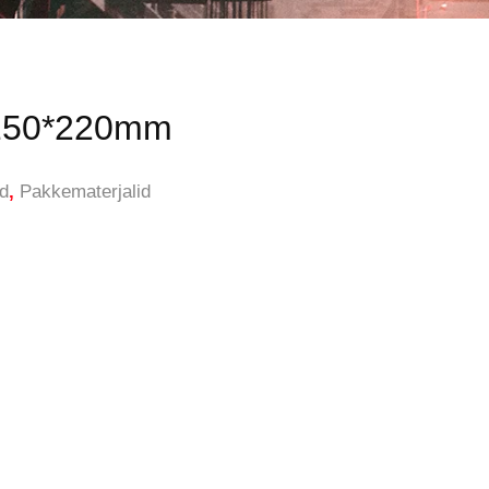
t 150*220mm
id
,
Pakkematerjalid