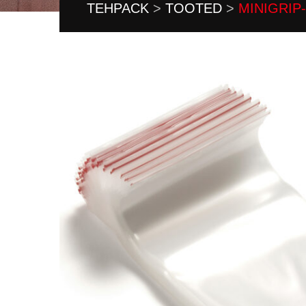
TEHPACK
>
TOOTED
>
MINIGRIP