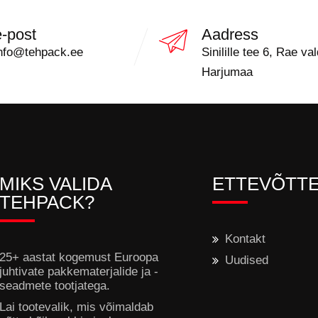
e-post
Aadress
nfo@tehpack.ee
Sinilille tee 6, Rae val
Harjumaa
MIKS VALIDA
ETTEVÕTT
TEHPACK?
Kontakt
25+ aastat kogemust Euroopa
Uudised
juhtivate pakkematerjalide ja -
seadmete tootjatega.
Lai tootevalik, mis võimaldab