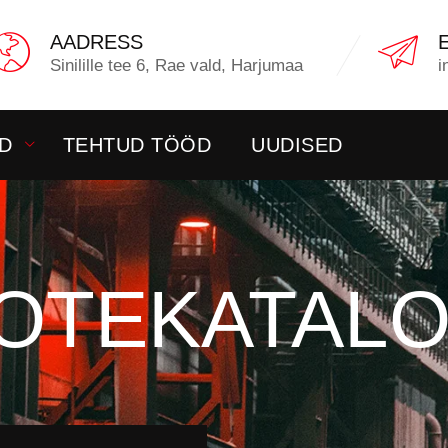
AADRESS
Sinilille tee 6, Rae vald, Harjumaa
i
D
TEHTUD TÖÖD
UUDISED
OTEKATAL