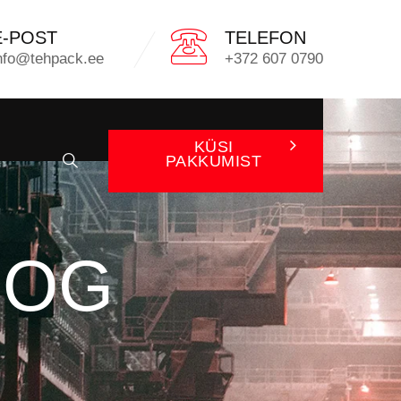
E-POST
TELEFON
nfo@tehpack.ee
+372 607 0790
KÜSI
PAKKUMIST
OOG