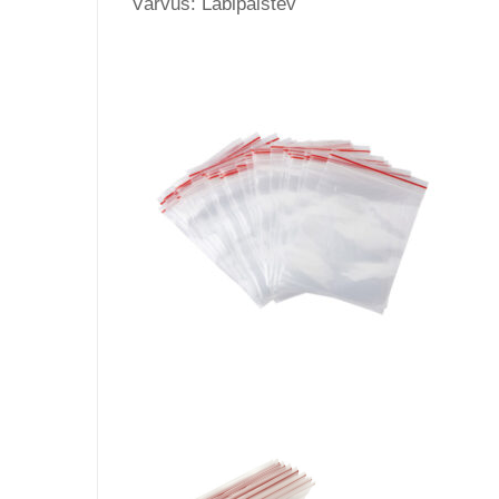
Värvus: Läbipaistev