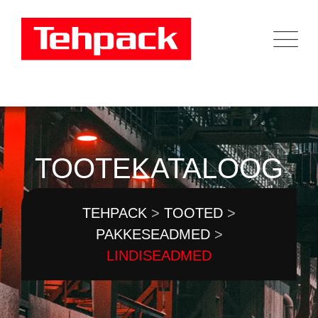
Skip
to
content
TOOTEKATALOOG
TEHPACK
>
TOOTED
>
PAKKESEADMED
>
LINDISEADMED