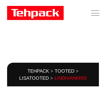
Skip
to
content
TOOTEKATALOOG
TEHPACK
>
TOOTED
>
LISATOOTED
>
LINDIVANKRID