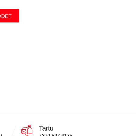
ODET
Tartu
d,
+372 527 4175