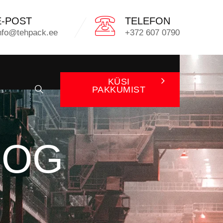
E-POST
TELEFON
nfo@tehpack.ee
+372 607 0790
KÜSI
PAKKUMIST
OOG