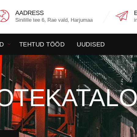
AADRESS
Sinilille tee 6, Rae vald, Harjumaa
i
D
TEHTUD TÖÖD
UUDISED
OTEKATAL