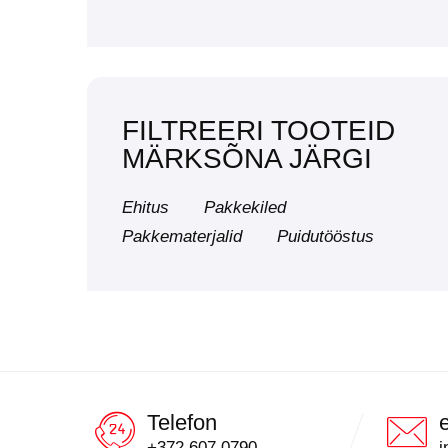
FILTREERI TOOTEID
MÄRKSÕNA JÄRGI
Ehitus
Pakkekiled
Pakkematerjalid
Puidutööstus
Telefon
+372 607 0790
i