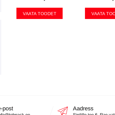
VAATA TOODET
VAATA TO
e-post
Aadress
nfo@tehpack.ee
Sinilille tee 6, Rae val