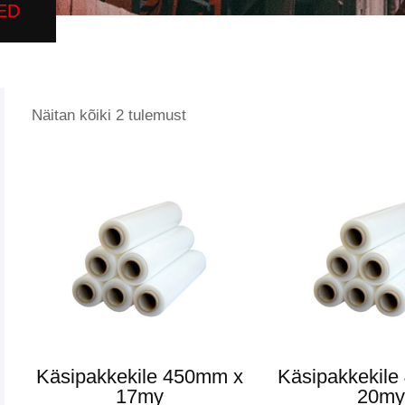
ED
Näitan kõiki 2 tulemust
Käsipakkekile 450mm x
Käsipakkekil
17my
20my