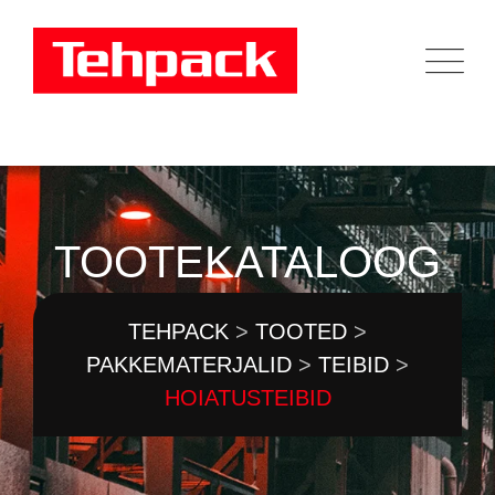
Skip
to
content
TOOTEKATALOOG
TEHPACK
>
TOOTED
>
PAKKEMATERJALID
>
TEIBID
>
HOIATUSTEIBID