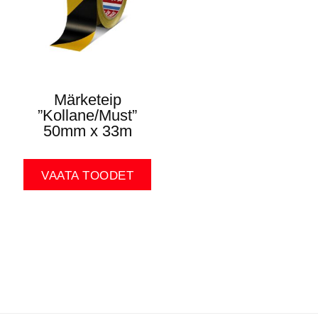
Märketeip
”Kollane/Must”
50mm x 33m
VAATA TOODET