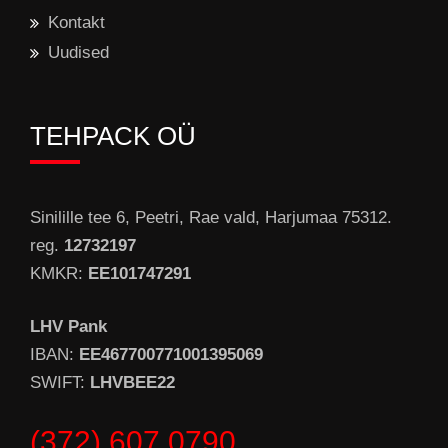
Kontakt
Uudised
TEHPACK OÜ
Sinilille tee 6, Peetri, Rae vald, Harjumaa 75312.
reg.
12732197
KMKR:
EE101747291
LHV Pank
IBAN:
EE467700771001395069
SWIFT:
LHVBEE22
(372) 607 0790