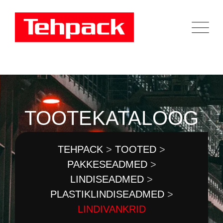
Skip
to
content
TOOTEKATALOOG
TEHPACK
>
TOOTED
>
PAKKESEADMED
>
LINDISEADMED
>
PLASTIKLINDISEADMED
>
LINDIVANKRID