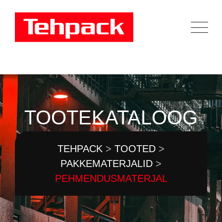
Skip
to
content
TOOTEKATALOOG
TEHPACK
>
TOOTED
>
PAKKEMATERJALID
>
PEHMENDUSMATERJAL