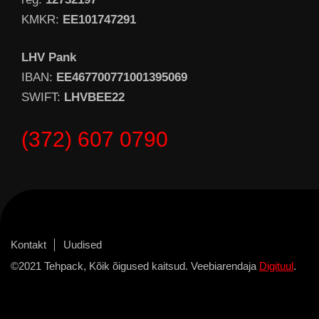
KMKR:
EE101747291
LHV Pank
IBAN:
EE467700771001395069
SWIFT:
LHVBEE22
(372) 607 0790
Kontakt
Uudised
©2021 Tehpack, Kõik õigused kaitsud. Veebiarendaja
Digituul
.