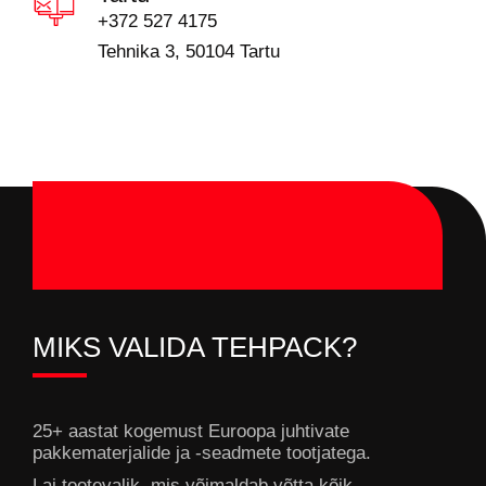
+372 527 4175
Tehnika 3, 50104 Tartu
MIKS VALIDA TEHPACK?
25+ aastat kogemust Euroopa juhtivate
pakkematerjalide ja -seadmete tootjatega.
Lai tootevalik, mis võimaldab võtta kõik