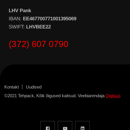
LHV Pank
IBAN:
EE467700771001395069
SWIFT:
LHVBEE22
(372) 607 0790
Kontakt
Uudised
©2021 Tehpack, Kõik õigused kaitsud. Veebiarendaja
Digituul
.