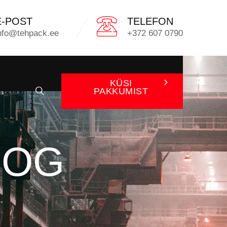
E-POST
TELEFON
nfo@tehpack.ee
+372 607 0790
KÜSI
PAKKUMIST
OOG