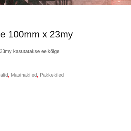
le 100mm x 23my
23my kasutatakse eelkõige
alid
,
Masinakiled
,
Pakkekiled