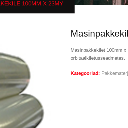
KEKILE 100MM X 23MY
Masinpakkeki
Masinpakkekilet 100mm x 
orbitaalkiletusseadmetes.
Kategooriad:
Pakkematerj