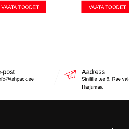
VAATA TOODET
VAATA TOODET
e-post
Aadress
nfo@tehpack.ee
Sinilille tee 6, Rae val
Harjumaa