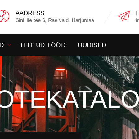
AADRESS
Sinilille tee 6, Rae vald, Harjumaa
i
D
TEHTUD TÖÖD
UUDISED
OTEKATAL