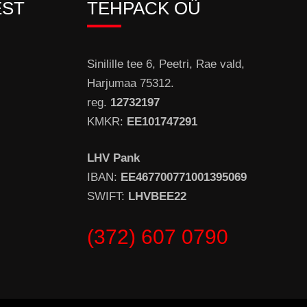
EST
TEHPACK OÜ
Sinilille tee 6, Peetri, Rae vald,
Harjumaa 75312.
reg.
12732197
KMKR:
EE101747291
LHV Pank
IBAN:
EE467700771001395069
SWIFT:
LHVBEE22
(372) 607 0790