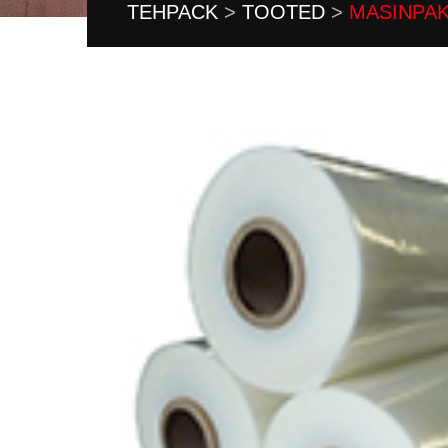
TEHPACK
>
TOOTED
>
MASINPAK