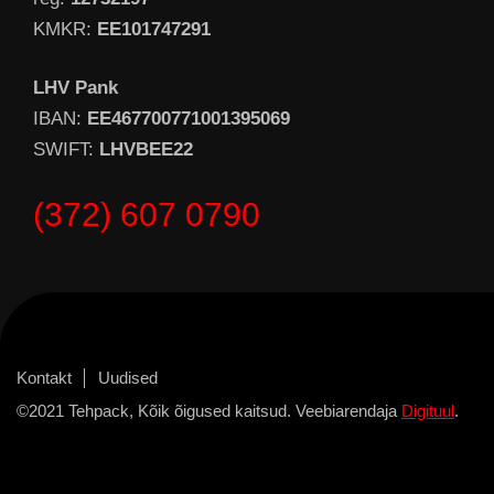
KMKR:
EE101747291
LHV Pank
IBAN:
EE467700771001395069
SWIFT:
LHVBEE22
(372) 607 0790
Kontakt
Uudised
©2021 Tehpack, Kõik õigused kaitsud. Veebiarendaja
Digituul
.