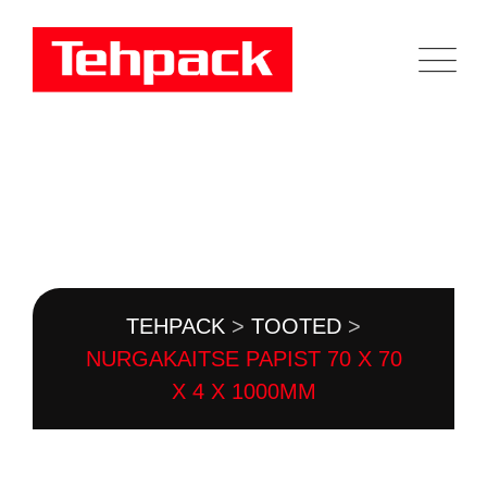
Skip
to
content
TOOTEKATALOOG
TEHPACK
>
TOOTED
>
NURGAKAITSE PAPIST 70 X 70
X 4 X 1000MM