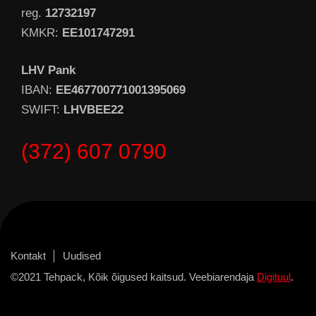
reg.
12732197
KMKR:
EE101747291
LHV Pank
IBAN:
EE467700771001395069
SWIFT:
LHVBEE22
(372) 607 0790
Kontakt
Uudised
©2021 Tehpack, Kõik õigused kaitsud. Veebiarendaja
Digituul
.