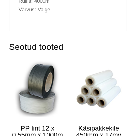
Rullis: 4000m
Värvus: Valge
Seotud tooted
PP lint 12 x
Käsipakkekile
0,55mm x 1000m
450mm x 17my