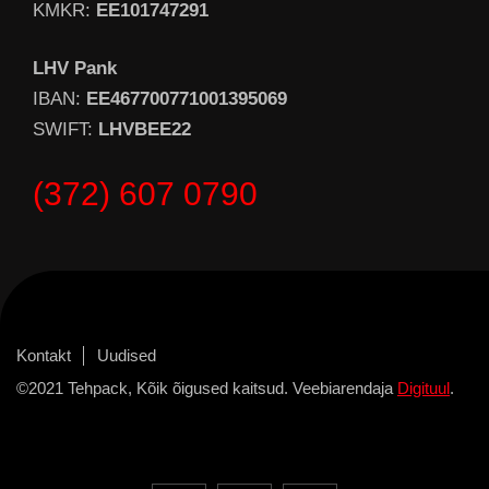
KMKR:
EE101747291
LHV Pank
IBAN:
EE467700771001395069
SWIFT:
LHVBEE22
(372) 607 0790
Kontakt
Uudised
©2021 Tehpack, Kõik õigused kaitsud. Veebiarendaja
Digituul
.