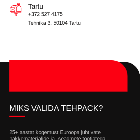
Tartu
+372 527 4175
Tehnika 3, 50104 Tartu
MIKS VALIDA TEHPACK?
25+ aastat kogemust Euroopa juhtivate
pakkematerjalide ja -seadmete tootjatega.