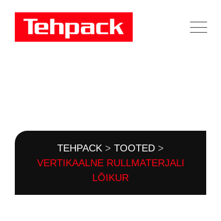
Skip
to
content
TOOTEKATALOOG
TEHPACK
>
TOOTED
>
VERTIKAALNE RULLMATERJALI
LÕIKUR