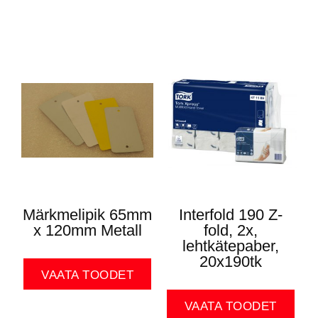
Märkmelipik 65mm
Interfold 190 Z-
x 120mm Metall
fold, 2x,
lehtkätepaber,
20x190tk
VAATA TOODET
VAATA TOODET