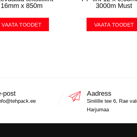
16mm x 850m
3000m Must
VAATA TOODET
VAATA TOODET
e-post
Aadress
nfo@tehpack.ee
Sinilille tee 6, Rae val
Harjumaa