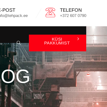
E-POST
TELEFON
nfo@tehpack.ee
+372 607 0790
KÜSI
PAKKUMIST
OOG