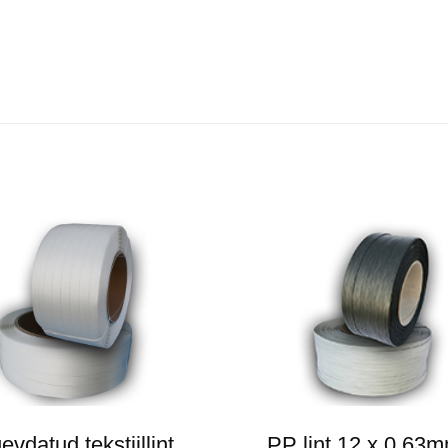
evdatud tekstiillint
PP lint 12 x 0,63