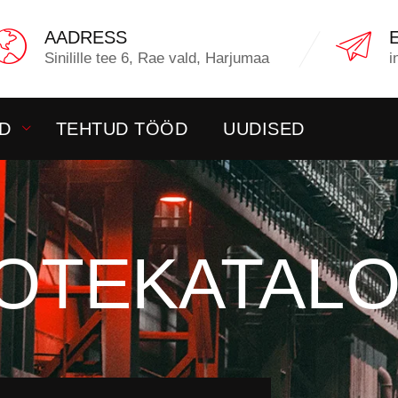
AADRESS
Sinilille tee 6, Rae vald, Harjumaa
i
D
TEHTUD TÖÖD
UUDISED
OTEKATAL