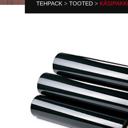
TEHPACK
>
TOOTED
>
KÄSIPAKK