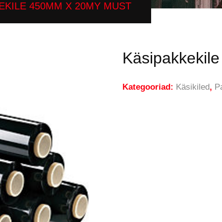
EKILE 450MM X 20MY MUST
Käsipakkekil
Kategooriad:
Käsikiled
,
P