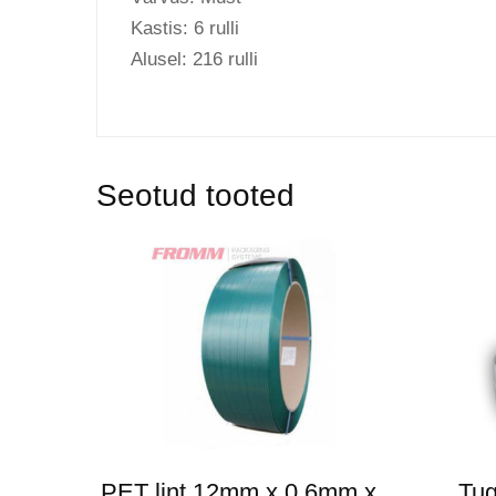
Kastis: 6 rulli
Alusel: 216 rulli
Seotud tooted
PET lint 12mm x 0,6mm x
Tug