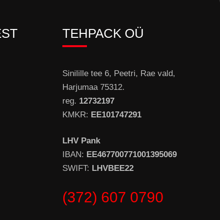
EST
TEHPACK OÜ
Sinilille tee 6, Peetri, Rae vald,
Harjumaa 75312.
reg.
12732197
KMKR:
EE101747291
LHV Pank
IBAN:
EE467700771001395069
SWIFT:
LHVBEE22
(372) 607 0790