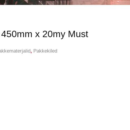
e 450mm x 20my Must
akkematerjalid
,
Pakkekiled