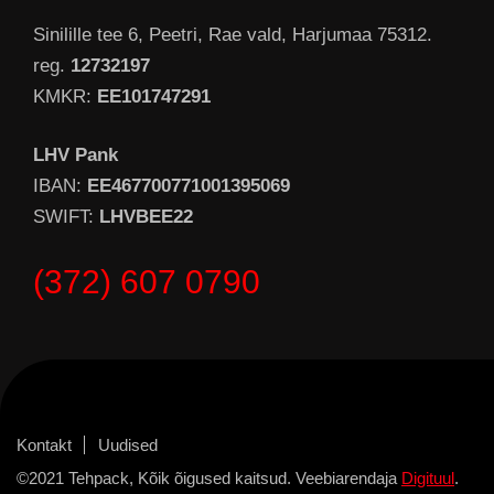
Sinilille tee 6, Peetri, Rae vald, Harjumaa 75312.
reg.
12732197
KMKR:
EE101747291
LHV Pank
IBAN:
EE467700771001395069
SWIFT:
LHVBEE22
(372) 607 0790
Kontakt
Uudised
©2021 Tehpack, Kõik õigused kaitsud. Veebiarendaja
Digituul
.