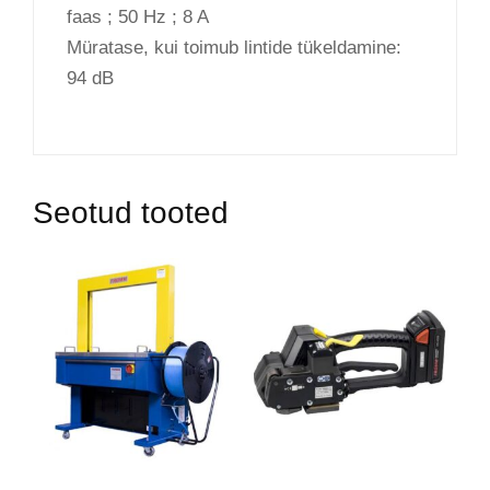
faas ; 50 Hz ; 8 A
Müratase, kui toimub lintide tükeldamine:
94 dB
Seotud tooted