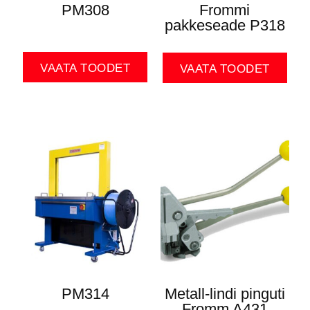
PM308
Frommi
pakkeseade P318
VAATA TOODET
VAATA TOODET
PM314
Metall-lindi pinguti
Fromm A431