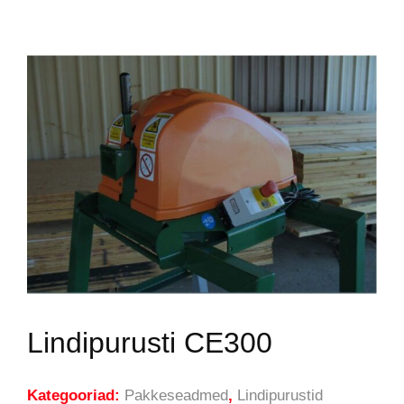
Lindipurusti CE300
Kategooriad:
Pakkeseadmed
,
Lindipurustid