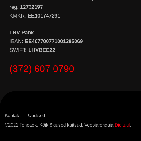
reg.
12732197
KMKR:
EE101747291
LHV Pank
IBAN:
EE467700771001395069
SWIFT:
LHVBEE22
(372) 607 0790
Kontakt
Uudised
©2021 Tehpack, Kõik õigused kaitsud. Veebiarendaja
Digituul
.