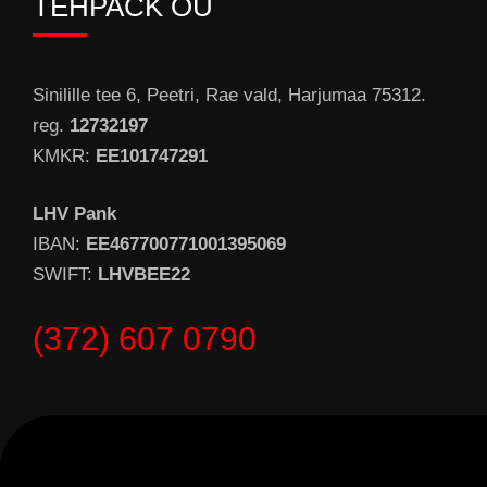
TEHPACK OÜ
Sinilille tee 6, Peetri, Rae vald, Harjumaa 75312.
reg.
12732197
KMKR:
EE101747291
LHV Pank
IBAN:
EE467700771001395069
SWIFT:
LHVBEE22
(372) 607 0790