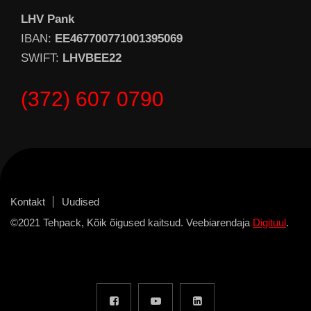
LHV Pank
IBAN:
EE467700771001395069
SWIFT:
LHVBEE22
(372) 607 0790
Kontakt
Uudised
©2021 Tehpack, Kõik õigused kaitsud. Veebiarendaja
Digituul
.