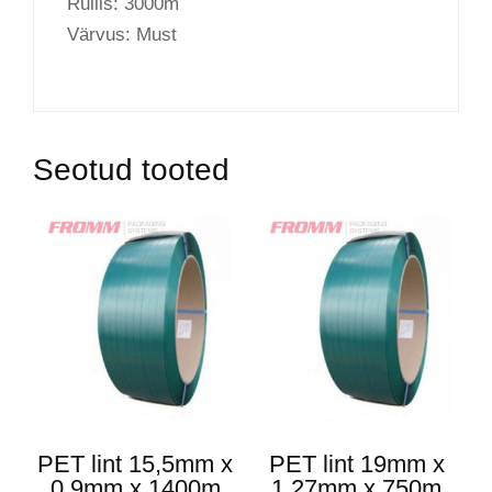
Rullis: 3000m
Värvus: Must
Seotud tooted
PET lint 15,5mm x
PET lint 19mm x
0,9mm x 1400m
1,27mm x 750m