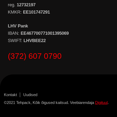
reg.
12732197
KMKR:
EE101747291
LHV Pank
IBAN:
EE467700771001395069
SWIFT:
LHVBEE22
(372) 607 0790
Kontakt
Uudised
©2021 Tehpack, Kõik õigused kaitsud. Veebiarendaja
Digituul
.