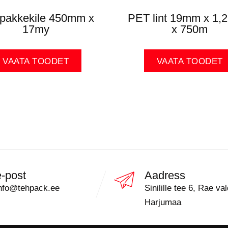
pakkekile 450mm x
PET lint 19mm x 1
17my
x 750m
VAATA TOODET
VAATA TOODET
e-post
Aadress
nfo@tehpack.ee
Sinilille tee 6, Rae val
Harjumaa