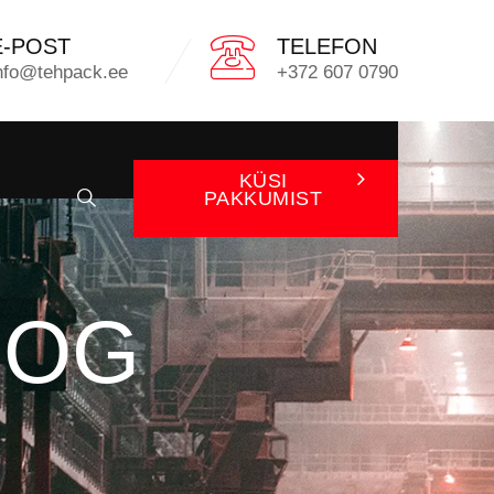
E-POST
TELEFON
nfo@tehpack.ee
+372 607 0790
KÜSI
PAKKUMIST
OOG