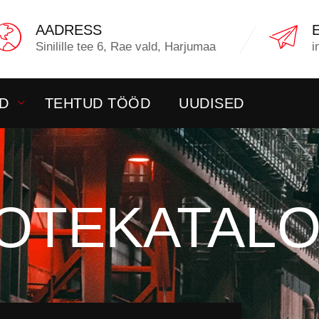
AADRESS
Sinilille tee 6, Rae vald, Harjumaa
i
D
TEHTUD TÖÖD
UUDISED
OTEKATAL