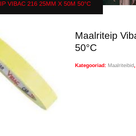
IP VIBAC 216 25MM X 50M 50°C
Maalriteip V
50°C
Kategooriad:
Maalriteibid