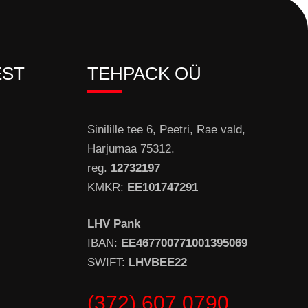
EST
TEHPACK OÜ
Sinilille tee 6, Peetri, Rae vald,
Harjumaa 75312.
reg.
12732197
KMKR:
EE101747291
LHV Pank
IBAN:
EE467700771001395069
SWIFT:
LHVBEE22
(372) 607 0790