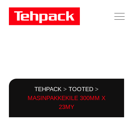
Skip
to
content
TOOTEKATALOOG
TEHPACK
>
TOOTED
>
MASINPAKKEKILE 300MM X
23MY