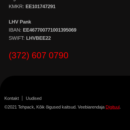
KMKR:
EE101747291
LHV Pank
IBAN:
EE467700771001395069
SWIFT:
LHVBEE22
(372) 607 0790
Kontakt
Uudised
©2021 Tehpack, Kõik õigused kaitsud. Veebiarendaja
Digituul
.