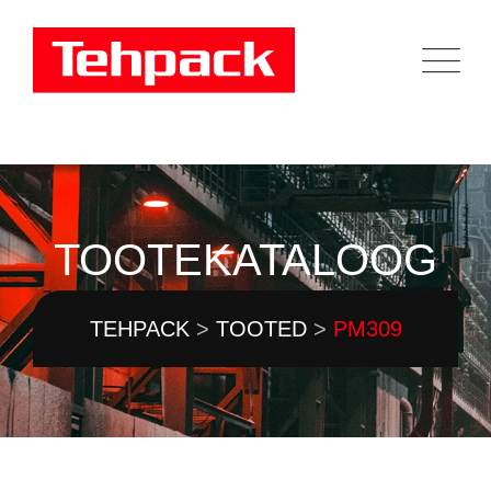
Skip
to
content
TOOTEKATALOOG
TEHPACK
>
TOOTED
>
PM309