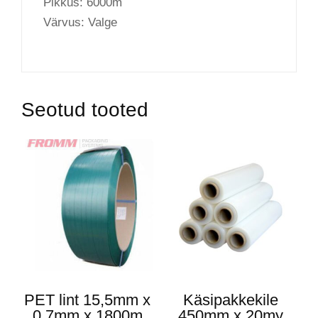
Pikkus: 6000m
Värvus: Valge
Seotud tooted
PET lint 15,5mm x
Käsipakkekile
0,7mm x 1800m
450mm x 20my