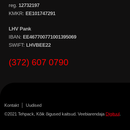
reg.
12732197
KMKR:
EE101747291
LHV Pank
IBAN:
EE467700771001395069
SWIFT:
LHVBEE22
(372) 607 0790
Kontakt
Uudised
©2021 Tehpack, Kõik õigused kaitsud. Veebiarendaja
Digituul
.