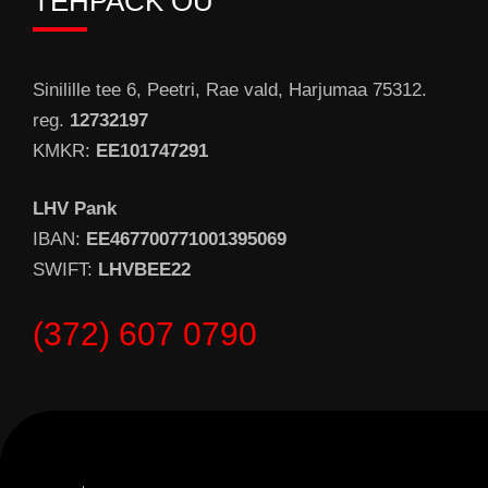
TEHPACK OÜ
Sinilille tee 6, Peetri, Rae vald, Harjumaa 75312.
reg.
12732197
KMKR:
EE101747291
LHV Pank
IBAN:
EE467700771001395069
SWIFT:
LHVBEE22
(372) 607 0790