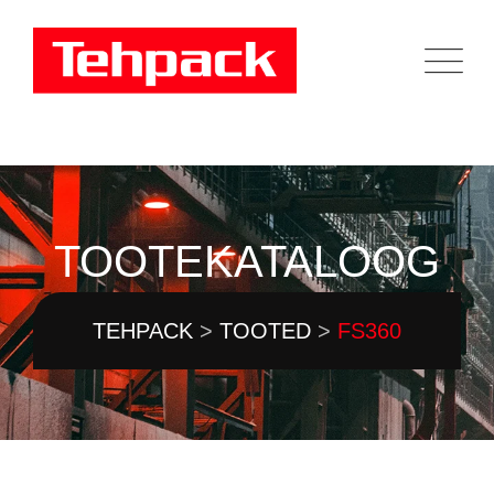
Skip
to
content
TOOTEKATALOOG
TEHPACK
>
TOOTED
>
FS360