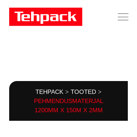
Skip
to
content
TOOTEKATALOOG
TEHPACK
>
TOOTED
>
PEHMENDUSMATERJAL
1200MM X 150M X 2MM