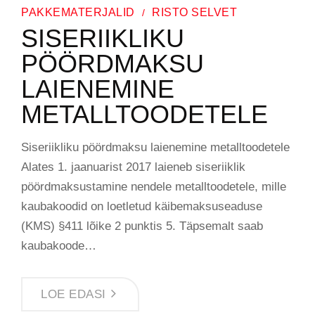
PAKKEMATERJALID
RISTO SELVET
SISERIIKLIKU
PÖÖRDMAKSU
LAIENEMINE
METALLTOODETELE
Siseriikliku pöördmaksu laienemine metalltoodetele
Alates 1. jaanuarist 2017 laieneb siseriiklik
pöördmaksustamine nendele metalltoodetele, mille
kaubakoodid on loetletud käibemaksuseaduse
(KMS) §411 lõike 2 punktis 5. Täpsemalt saab
kaubakoode…
LOE EDASI