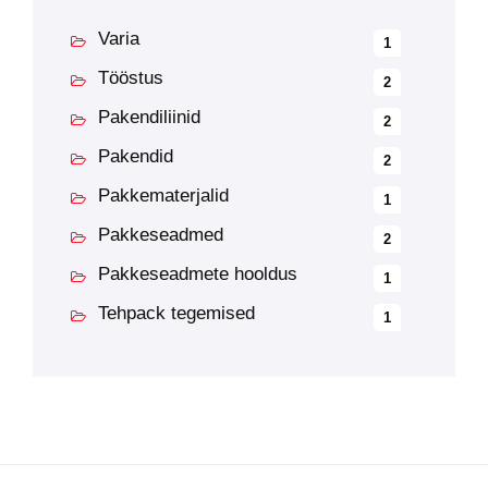
Varia
1
Tööstus
2
Pakendiliinid
2
Pakendid
2
Pakkematerjalid
1
Pakkeseadmed
2
Pakkeseadmete hooldus
1
Tehpack tegemised
1