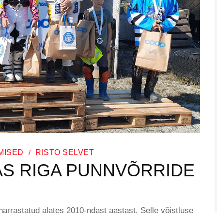
MISED
RISTO SELVET
AS RIGA PUNNVÕRRIDE
rrastatud alates 2010-ndast aastast. Selle võistluse