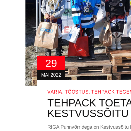
29
MAI 2022
VARIA
,
TÖÖSTUS
,
TEHPACK TEGE
TEHPACK TOET
KESTVUSSÕITU
RIGA Punnvõrridega on Kestvussõitu ha