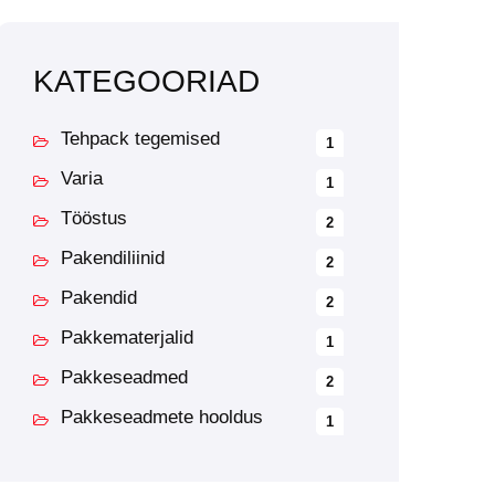
KATEGOORIAD
Tehpack tegemised
1
Varia
1
Tööstus
2
Pakendiliinid
2
Pakendid
2
Pakkematerjalid
1
Pakkeseadmed
2
Pakkeseadmete hooldus
1