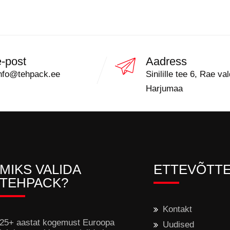
e-post
Aadress
nfo@tehpack.ee
Sinilille tee 6, Rae val
Harjumaa
MIKS VALIDA
ETTEVÕTT
TEHPACK?
Kontakt
25+ aastat kogemust Euroopa
Uudised