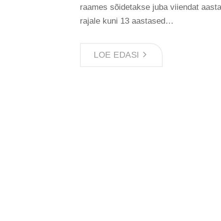
raames sõidetakse juba viiendat aastat
rajale kuni 13 aastased…
LOE EDASI