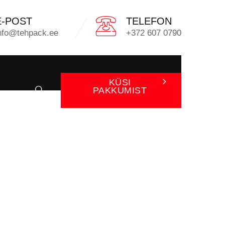
E-POST
TELEFON
nfo@tehpack.ee
+372 607 0790
KÜSI
PAKKUMIST
ARIA