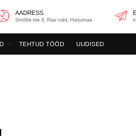
AADRESS
Sinilille tee 6, Rae vald, Harjumaa
i
D
TEHTUD TÖÖD
UUDISED
EGOORIA: V