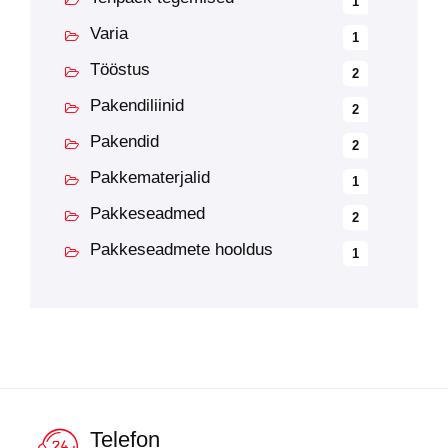
1
Varia
1
Tööstus
2
Pakendiliinid
2
Pakendid
2
Pakkematerjalid
1
Pakkeseadmed
2
Pakkeseadmete hooldus
1
Telefon