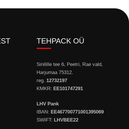
EST
TEHPACK OÜ
Sinilille tee 6, Peetri, Rae vald,
Harjumaa 75312.
reg.
12732197
KMKR:
EE101747291
LHV Pank
IBAN:
EE467700771001395069
SWIFT:
LHVBEE22