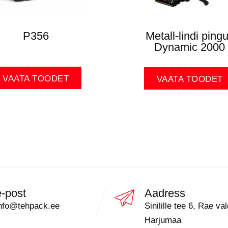
P356
Metall-lindi pingu
Dynamic 2000
VAATA TOODET
VAATA TOODET
e-post
Aadress
nfo@tehpack.ee
Sinilille tee 6, Rae val
Harjumaa