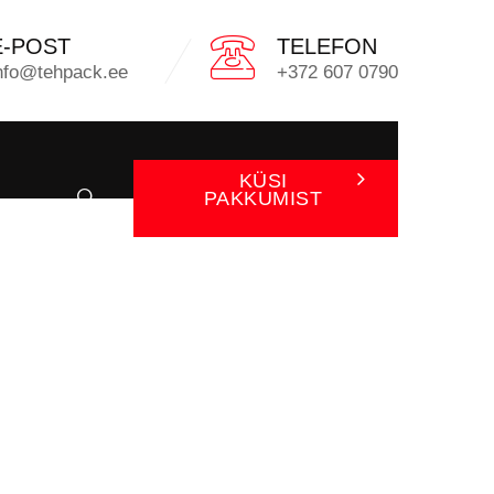
E-POST
TELEFON
nfo@tehpack.ee
+372 607 0790
KÜSI
PAKKUMIST
OOG