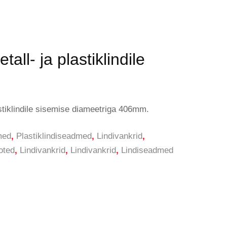
all- ja plastiklindile
astiklindile sisemise diameetriga 406mm.
med
,
Plastiklindiseadmed
,
Lindivankrid
,
oted
,
Lindivankrid
,
Lindivankrid
,
Lindiseadmed