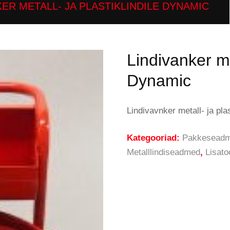
KER METALL- JA PLASTIKLINDILE DYNAMIC
Lindivanker met
Dynamic
Lindivavnker metall- ja pl
Kategooriad:
Pakkesead
Metalllindiseadmed
,
Lisato