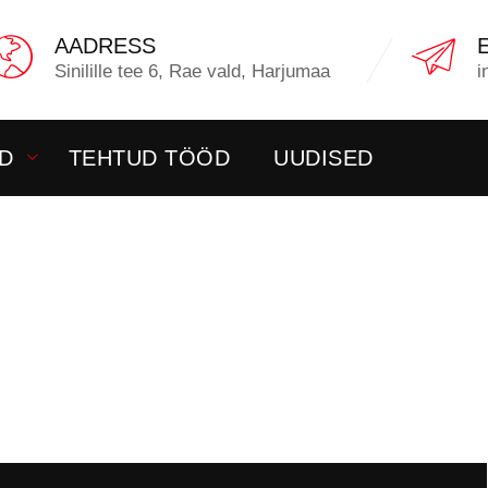
AADRESS
Sinilille tee 6, Rae vald, Harjumaa
i
D
TEHTUD TÖÖD
UUDISED
OTEKATAL